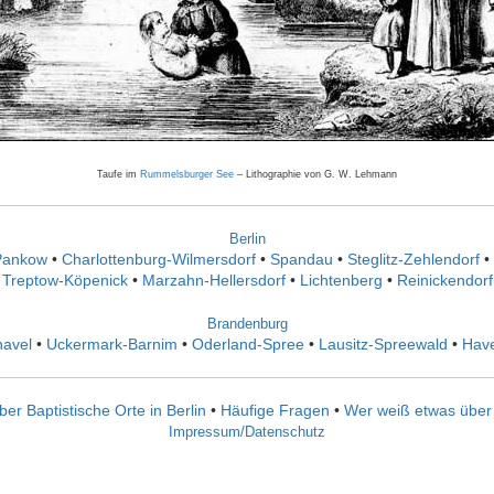
Taufe im
Rummelsburger See
– Lithographie von G. W. Lehmann
Berlin
Pankow
•
Charlottenburg-Wilmersdorf
•
Spandau
•
Steglitz-Zehlendorf
•
Treptow-Köpenick
•
Marzahn-Hellersdorf
•
Lichtenberg
•
Reinickendorf
Brandenburg
havel
•
Uckermark-Barnim
•
Oderland-Spree
•
Lausitz-Spreewald
•
Have
ber Baptistische Orte in Berlin
•
Häufige Fragen
•
Wer weiß etwas übe
Impressum/Datenschutz