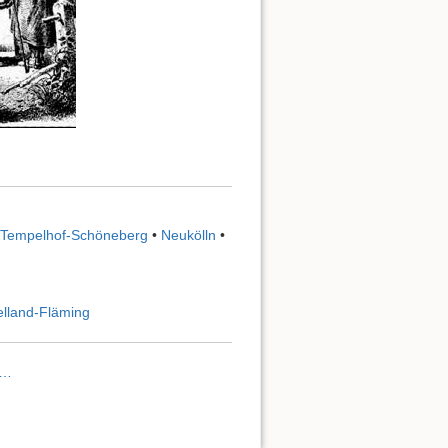
Tempelhof-Schöneberg
•
Neukölln
•
lland-Fläming
r…