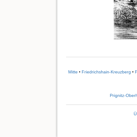
Mitte
•
Friedrichshain-Kreuzberg
•
Prignitz-Ober
Ü